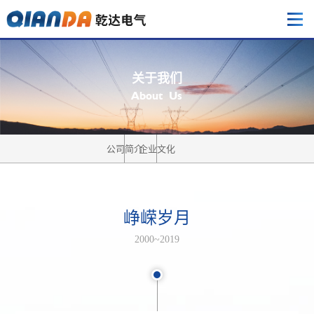
关
于
我
们
A
b
o
u
t
U
s
公司简介
企业文化
峥嵘岁月
2000~2019